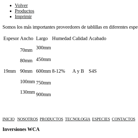
Volver
Productos
Imprimir
Somos los más importantes proveedores de tablillas en diferentes espec
Espesor
Ancho
Largo
Humedad
Calidad
Acabado
300mm
70mm
450mm
80mm
19mm
90mm
600mm
8-12%
A y B
S4S
100mm
750mm
130mm
900mm
INICIO
NOSOTROS
PRODUCTOS
TECNOLOGIA
ESPECIES
CONTACTOS
Inversiones WCA